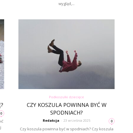
wygląd,...
Podkoszulki dziecięce
Ę?
CZY KOSZULA POWINNA BYĆ W
SPODNIACH?
0
Redakcja
-
23 września 2025
ić
0
j
Czy koszula powinna być w spodniach? Czy koszula