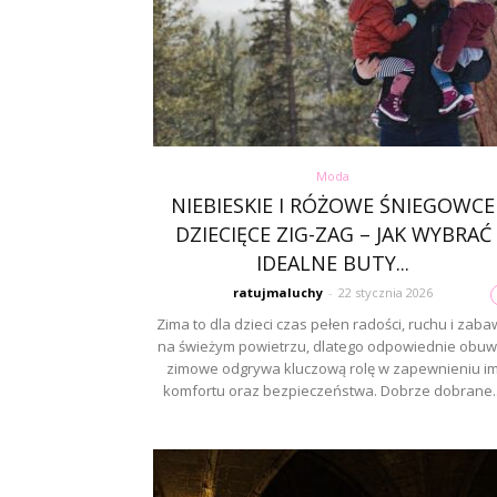
Moda
NIEBIESKIE I RÓŻOWE ŚNIEGOWCE
DZIECIĘCE ZIG-ZAG – JAK WYBRAĆ
IDEALNE BUTY...
ratujmaluchy
-
22 stycznia 2026
Zima to dla dzieci czas pełen radości, ruchu i zaba
na świeżym powietrzu, dlatego odpowiednie obuw
zimowe odgrywa kluczową rolę w zapewnieniu i
komfortu oraz bezpieczeństwa. Dobrze dobrane..