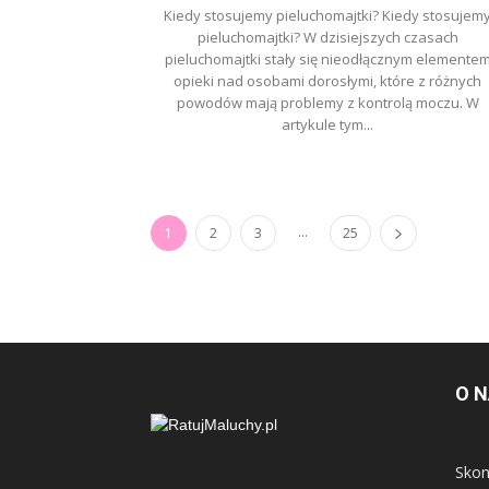
Kiedy stosujemy pieluchomajtki? Kiedy stosujem
pieluchomajtki? W dzisiejszych czasach
pieluchomajtki stały się nieodłącznym elemente
opieki nad osobami dorosłymi, które z różnych
powodów mają problemy z kontrolą moczu. W
artykule tym...
...
1
2
3
25
O 
Skon