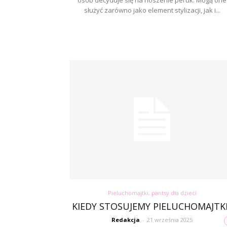
osób decyduje się na noszenie peruk. Mogą one
służyć zarówno jako element stylizacji, jak i...
Pieluchomajtki, pantsy dla dzieci
KIEDY STOSUJEMY PIELUCHOMAJTKI
Redakcja
-
21 września 2025