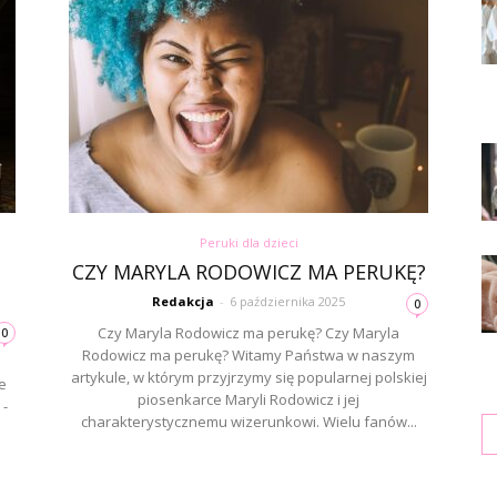
Peruki dla dzieci
CZY MARYLA RODOWICZ MA PERUKĘ?
Redakcja
-
6 października 2025
0
Czy Maryla Rodowicz ma perukę? Czy Maryla
0
Rodowicz ma perukę? Witamy Państwa w naszym
artykule, w którym przyjrzymy się popularnej polskiej
e
piosenkarce Maryli Rodowicz i jej
 -
charakterystycznemu wizerunkowi. Wielu fanów...
Ka