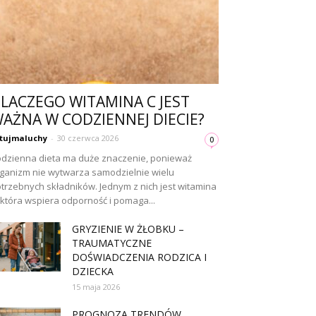
LACZEGO WITAMINA C JEST
AŻNA W CODZIENNEJ DIECIE?
tujmaluchy
-
30 czerwca 2026
0
dzienna dieta ma duże znaczenie, ponieważ
ganizm nie wytwarza samodzielnie wielu
trzebnych składników. Jednym z nich jest witamina
 która wspiera odporność i pomaga...
GRYZIENIE W ŻŁOBKU –
TRAUMATYCZNE
DOŚWIADCZENIA RODZICA I
DZIECKA
15 maja 2026
PROGNOZA TRENDÓW