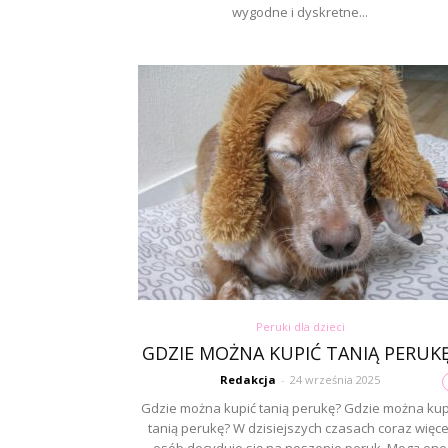
wygodne i dyskretne...
Peruki dla dzieci
GDZIE MOŻNA KUPIĆ TANIĄ PERUK
Redakcja
-
24 września 2025
Gdzie można kupić tanią perukę? Gdzie można kup
tanią perukę? W dzisiejszych czasach coraz więce