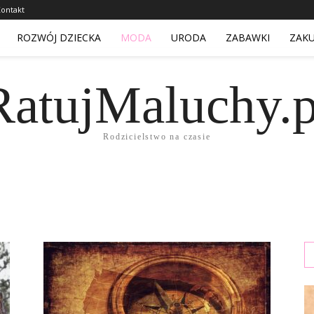
ontakt
ROZWÓJ DZIECKA
MODA
URODA
ZABAWKI
ZAK
RatujMaluchy.p
Rodzicielstwo na czasie