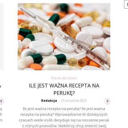
Peruki dla dzieci
A
ILE JEST WAŻNA RECEPTA NA
PERUKĘ?
Redakcja
-
25 września 2025
0
0
ją
Ile jest ważna recepta na perukę? Ile jest ważna
ch
recepta na perukę? Wprowadzenie W dzisiejszych
em
czasach wiele osób decyduje się na noszenie peruk
z różnych powodów. Niektórzy chcą zmienić swój