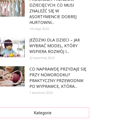
DZIECIĘCYCH: CO MUSI
ZNALEŹĆ SIĘ W
ASORTYMENCIE DOBREJ
HURTOWNI...
14 maja 2026
JEŹDZIKI DLA DZIECI – JAK
WYBRAĆ MODEL, KTÓRY
WSPIERA ROZWÓJ I...
22 kwietnia 2026
CO NAPRAWDĘ PRZYDAJE SIĘ
PRZY NOWORODKU?
PRAKTYCZNY PRZEWODNIK
PO WYPRAWCE, KTÓRA...
1 kwietnia 2026
Kategorie
tegorie