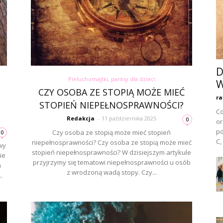
D
Pieluchomajtki, pantsy dla dzieci
W
CZY OSOBA ZE STOPIĄ MOŻE MIEĆ
ra
STOPIEŃ NIEPEŁNOSPRAWNOŚCI?
Co
Redakcja
-
11 października 2025
0
or
po
Czy osoba ze stopią może mieć stopień
0
C,
niepełnosprawności? Czy osoba ze stopią może mieć
wy
stopień niepełnosprawności? W dzisiejszym artykule
ie
przyjrzymy się tematowi niepełnosprawności u osób
m
z wrodzoną wadą stopy. Czy...
.