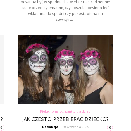
powinna być w spodniach? Wielu z nas codziennie
staje przed dylematem, czy koszula powinna być
wkładana do spodni czy pozostawiona na
zewnątrz....
Pieluchomajtki, pantsy dla dzieci
?
JAK CZĘSTO PRZEBIERAĆ DZIECKO?
Redakcja
-
20 września 2025
0
0