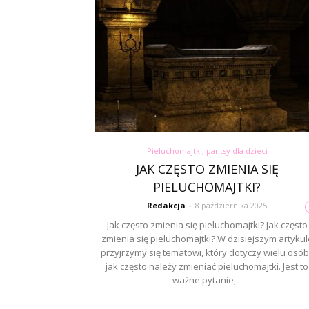
Pieluchomajtki, pantsy dla dzieci
JAK CZĘSTO ZMIENIA SIĘ
PIELUCHOMAJTKI?
Redakcja
-
8 października 2025
Jak często zmienia się pieluchomajtki? Jak często
zmienia się pieluchomajtki? W dzisiejszym artykul
przyjrzymy się tematowi, który dotyczy wielu osób
jak często należy zmieniać pieluchomajtki. Jest to
ważne pytanie,...