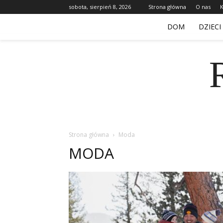
sobota, sierpień 8, 2026
Strona główna
O nas
K
DOM
DZIECI
Strona główna
Moda
MODA