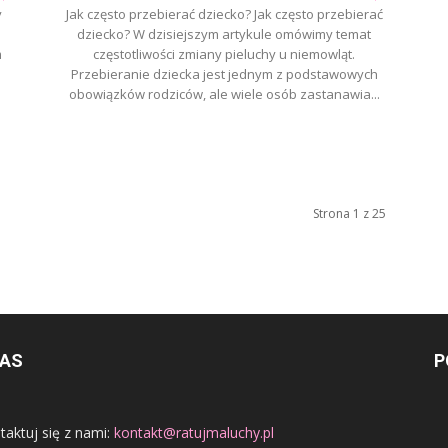
y
Jak często przebierać dziecko? Jak często przebierać
dziecko? W dzisiejszym artykule omówimy temat
m
częstotliwości zmiany pieluchy u niemowląt.
Przebieranie dziecka jest jednym z podstawowych
obowiązków rodziców, ale wiele osób zastanawia...
Strona 1 z 25
NAS
P
taktuj się z nami:
kontakt@ratujmaluchy.pl