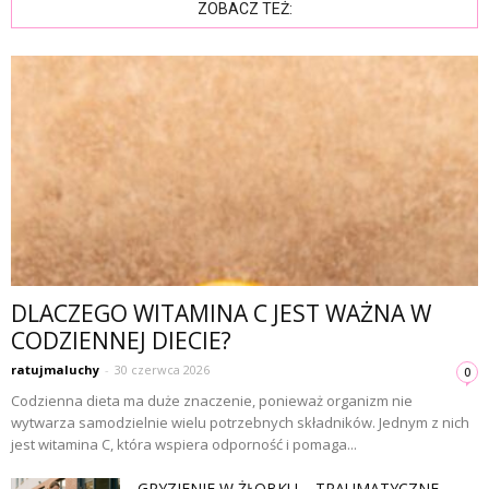
ZOBACZ TEŻ:
DLACZEGO WITAMINA C JEST WAŻNA W
CODZIENNEJ DIECIE?
ratujmaluchy
-
30 czerwca 2026
0
Codzienna dieta ma duże znaczenie, ponieważ organizm nie
wytwarza samodzielnie wielu potrzebnych składników. Jednym z nich
jest witamina C, która wspiera odporność i pomaga...
GRYZIENIE W ŻŁOBKU – TRAUMATYCZNE