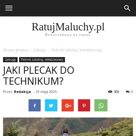
RatujMaluchy.pl
Rodzicielstwo na czasie
Strona główna
Zakupy
Piórnik szkolny, młodzieżowy
Zakupy
Piórnik szkolny, młodzieżowy
JAKI PLECAK DO
TECHNIKUM?
Przez
Redakcja
-
23 maja 2025
500
0