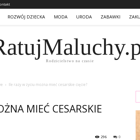
ontakt
ROZWÓJ DZIECKA
MODA
URODA
ZABAWKI
ZAK
RatujMaluchy.p
Rodzicielstwo na czasie
we
Ile razy w życiu można mieć cesarskie cięcie?
OŻNA MIEĆ CESARSKIE
296
0