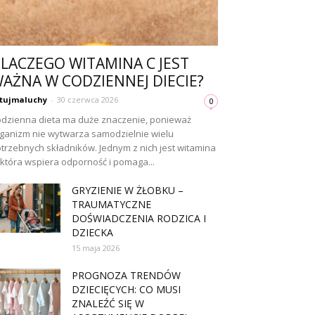
LACZEGO WITAMINA C JEST
AŻNA W CODZIENNEJ DIECIE?
tujmaluchy
-
30 czerwca 2026
0
dzienna dieta ma duże znaczenie, ponieważ
ganizm nie wytwarza samodzielnie wielu
trzebnych składników. Jednym z nich jest witamina
 która wspiera odporność i pomaga...
GRYZIENIE W ŻŁOBKU –
TRAUMATYCZNE
DOŚWIADCZENIA RODZICA I
DZIECKA
15 maja 2026
PROGNOZA TRENDÓW
DZIECIĘCYCH: CO MUSI
ZNALEŹĆ SIĘ W