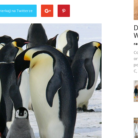
ierkaj) na Twitterze
D
W
ra
Co
or
po
C,