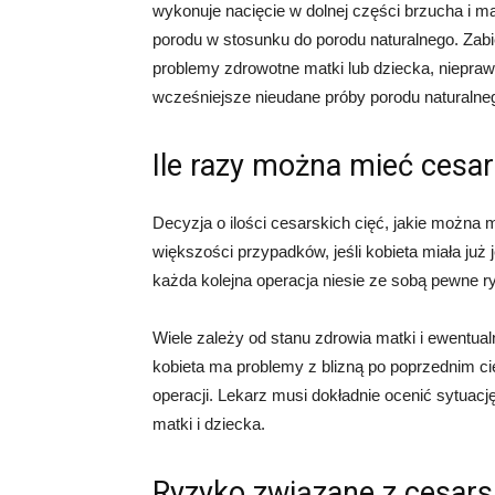
wykonuje nacięcie w dolnej części brzucha i ma
porodu w stosunku do porodu naturalnego. Zab
problemy zdrowotne matki lub dziecka, niepraw
wcześniejsze nieudane próby porodu naturalne
Ile razy można mieć cesar
Decyzja o ilości cesarskich cięć, jakie można 
większości przypadków, jeśli kobieta miała już 
każda kolejna operacja niesie ze sobą pewne r
Wiele zależy od stanu zdrowia matki i ewentua
kobieta ma problemy z blizną po poprzednim cię
operacji. Lekarz musi dokładnie ocenić sytuację
matki i dziecka.
Ryzyko związane z cesars