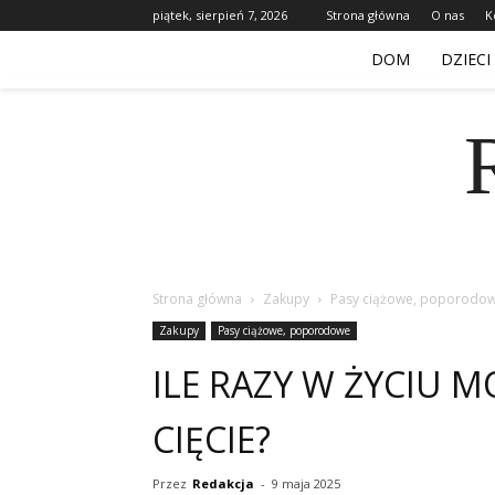
piątek, sierpień 7, 2026
Strona główna
O nas
K
DOM
DZIECI
Strona główna
Zakupy
Pasy ciążowe, poporodo
Zakupy
Pasy ciążowe, poporodowe
ILE RAZY W ŻYCIU M
CIĘCIE?
Przez
Redakcja
-
9 maja 2025