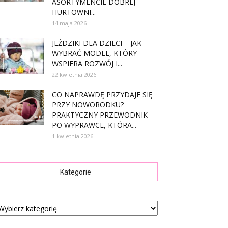
ASORTYMENCIE DOBREJ
HURTOWNI...
14 maja 2026
JEŹDZIKI DLA DZIECI – JAK
WYBRAĆ MODEL, KTÓRY
WSPIERA ROZWÓJ I...
22 kwietnia 2026
CO NAPRAWDĘ PRZYDAJE SIĘ
PRZY NOWORODKU?
PRAKTYCZNY PRZEWODNIK
PO WYPRAWCE, KTÓRA...
1 kwietnia 2026
Kategorie
tegorie